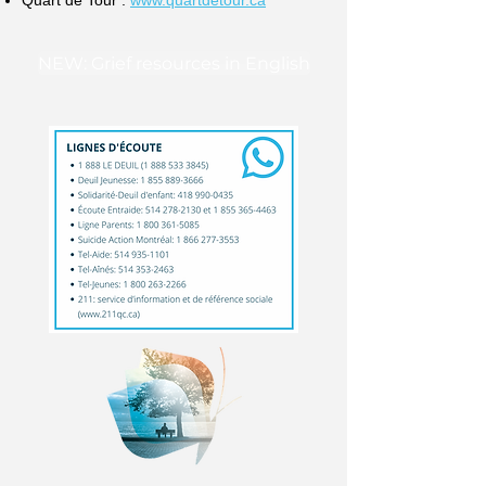
Quart de Tour
:
www.quartdetour.ca
NEW: Grief resources in English