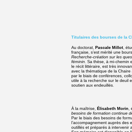
Titulaires des bourses de la 
Au doctorat,
Pascale Millot
, ét
française, s’est mérité une bou
Recherche-création sur les quest
féminin
. Sa thèse, à mi-chemin e
le récit littéraire, est très innova
avec la thématique de la Chaire
par le biais de conférences, coll
utile à la recherche sur le deuil 
soutien aux endeuillés.
À la maîtrise,
Élisabeth Morin
,
besoins de formation continue de
Par le biais des besoins de form
l’accompagnement auprès des end
outillés et préparés à interveni