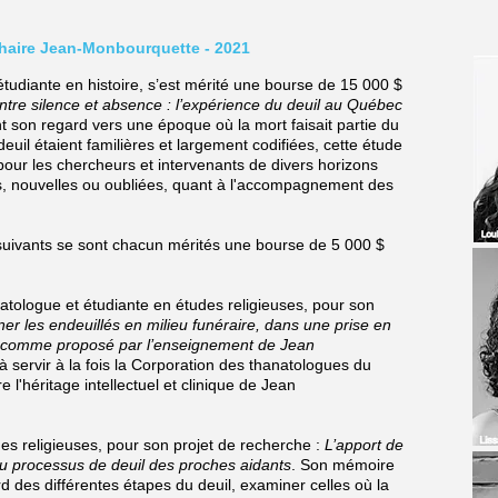
Chaire Jean-Monbourquette - 2021
 étudiante en histoire,
s’est mérité une bourse de
15 000 $
ntre silence et absence : l’expérience du deuil au Québec
t son regard vers une époque où la mort faisait partie du
deuil étaient familières et largement codifiées, cette étude
 pour les chercheurs et intervenants de divers horizons
es, nouvelles ou oubliées, quant à l'accompagnement des
ts suivants se sont chacun mérités une bourse de 5 000 $
natologue et étudiante en études religieuses, pour son
r les endeuillés en milieu funéraire, dans une prise en
l comme proposé par l’enseignement de Jean
e à servir à la fois la Corporation des thanatologues du
 l'héritage intellectuel et clinique de Jean
des religieuses, pour son projet de recherche :
L’apport de
 du processus de deuil des proches aidants
. Son mémoire
d des différentes étapes du deuil, examiner celles où la