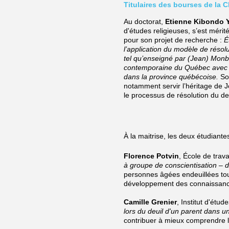
Titulaires des bourses de la 
Au doctorat,
Etienne Kibondo 
d'études religieuses,
s’est mérit
pour son
projet de recherche :
É
l’application du modèle de résol
tel qu’enseigné par (Jean) Monb
contemporaine du Québec avec c
dans la province québécoise.
So
notamment servir l’héritage de
le processus de résolution du deu
À la maitrise, les deux étudiant
Florence Potvin
, École de trava
à groupe de conscientisation – 
personnes âgées endeuillées tou
développement des connaissances 
Camille Grenier
, Institut d'étu
lors du deuil d'un parent dans u
contribuer à mieux comprendre les