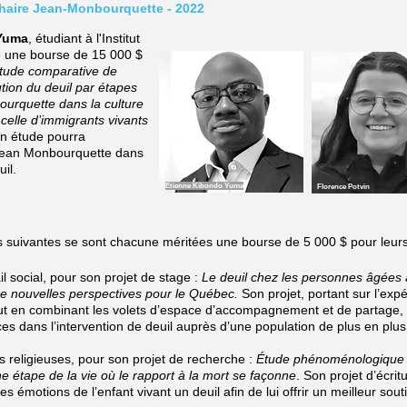
Chaire Jean-Monbourquette - 2022
Yuma
, étudiant à l'Institut
é une bourse de 15 000 $
tude comparative de
ution du deuil par étapes
ourquette dans la culture
elle d’immigrants vivants
n étude pourra
 Jean Monbourquette dans
il.
Etienne Kibondo Yuma
Florence Potvin
es suivantes se sont chacune méritées une bourse de 5 000 $ pour leurs 
il social, pour son projet de stage :
Le deuil chez les personnes âgées 
de nouvelles perspectives pour le Québec.
Son projet, portant sur l’expé
t en combinant les volets d’espace d’accompagnement et de partage, 
dans l’intervention de deuil auprès d’une population de plus en plus 
des religieuses, pour son projet de recherche :
Étude phénoménologique 
ne étape de la vie où le rapport à la mort se façonne
. Son projet d’écrit
 émotions de l’enfant vivant un deuil afin de lui offrir un meilleur sout