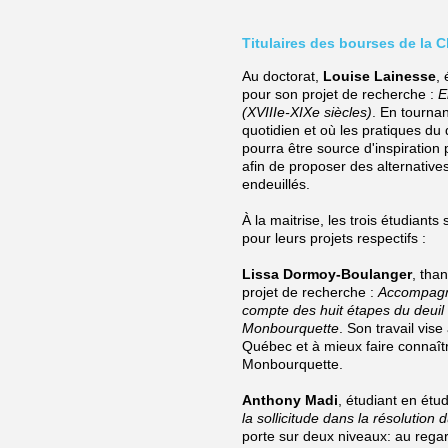
Titulaires des bourses de la 
Au doctorat,
Louise Lainesse
,
pour son
projet de recherche :
E
(XVIIIe-XIXe siècles)
. En tournan
quotidien et où les pratiques du 
pourra être source d'inspiration
afin de proposer des alternativ
endeuillés.
À la maitrise, les trois étudian
pour leurs projets respectifs :
Lissa Dormoy-Boulanger
, tha
projet de recherche :
Accompagne
compte des huit étapes du deui
Monbourquette
. Son travail vis
Québec et à mieux faire connaître
Monbourquette.
Anthony Madi
, étudiant en étu
la sollicitude dans la résolution
porte sur deux niveaux: au regar